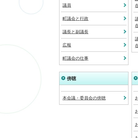
議員
町議会と行政
議長と副議長
広報
町議会の仕事
傍聴
本会議・委員会の傍聴