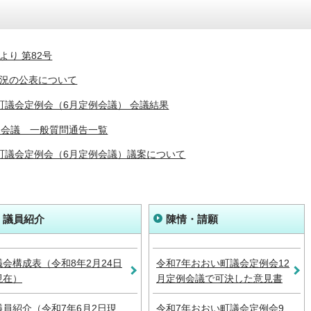
より 第82号
況の公表について
町議会定例会（6月定例会議） 会議結果
例会議 一般質問通告一覧
町議会定例会（6月定例会議）議案について
議員紹介
陳情・請願
議会構成表（令和8年2月24日
令和7年おおい町議会定例会12
現在）
月定例会議で可決した意見書
議員紹介（令和7年6月2日現
令和7年おおい町議会定例会9