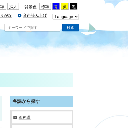
標準
拡大
標準
青
黄
黒
背景色
りがな
音声読み上げ
検索
各課から探す
総務課