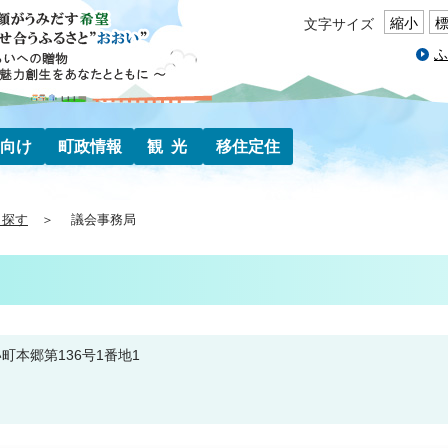
縮小
文字サイズ
ふ
向け
町政情報
観光
移住定住
ら探す
議会事務局
い町本郷第136号1番地1