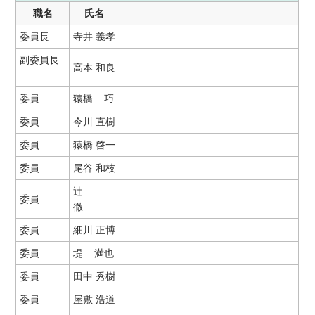
職名
氏名
委員長
寺井 義孝
副委員長
高本 和良
委員
猿橋 巧
委員
今川 直樹
委員
猿橋 啓一
委員
尾谷 和枝
辻
委員
徹
委員
細川 正博
委員
堤 満也
委員
田中 秀樹
委員
屋敷 浩道