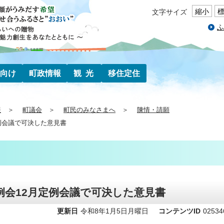
縮小
文字サイズ
ふ
向け
町政情報
観光
移住定住
報
町議会
町民のみなさまへ
陳情・請願
例会議で可決した意見書
例会12月定例会議で可決した意見書
更新日
令和8年1月5日月曜日
コンテンツID
02534