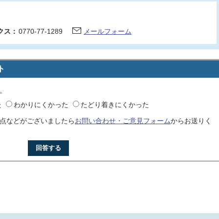
クス：
0770-77-1289
メールフォーム
ト
。
た
わかりにくかった
たどり着きにくかった
点などがございましたら
お問い合わせ・ご意見フォーム
からお送りく
回答する