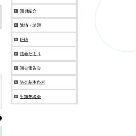
議員紹介
陳情・請願
傍聴
議会だより
議会報告会
議会基本条例
出前懇談会