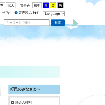
標準
拡大
標準
青
黄
黒
背景色
りがな
音声読み上げ
検索
町民のみなさまへ
6
議会の役割