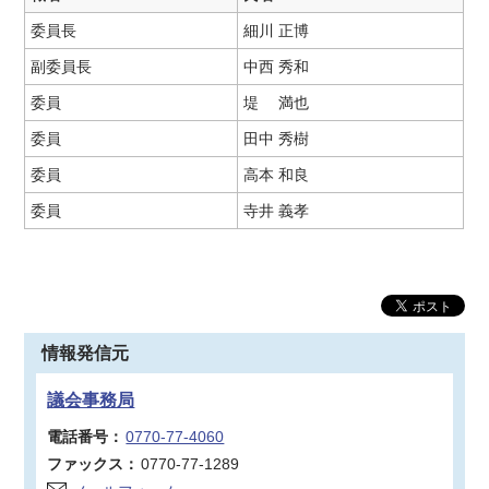
委員長
細川 正博
副委員長
中西 秀和
委員
堤 満也
委員
田中 秀樹
委員
高本 和良
委員
寺井 義孝
情報発信元
議会事務局
電話番号：
0770-77-4060
ファックス：
0770-77-1289