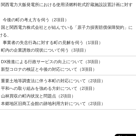
．関西電力大飯発電所における使用済燃料乾式貯蔵施設設置計画に対す
、
後の町の考え方を伺う（2項目）
．国と関西電力株式会社とが結んでいる「原子力損害賠償保障契約」に
ける、
業者の失念行為に対する町の見解を伺う（1項目）
．町内の企業誘致の現状について伺う（3項目）
．DX推進による行政サービスの向上について（3項目）
．新型コロナの検証と今後の対応について（3項目）
．重要土地等調査法に伴う本町の対応について（2項目）
．平和への取り組みを強める方針について（2項目）
．山林買収の町内状況と問題点（2項目）
．本郷地区旧商工会館の跡地利用方針について（2項目）