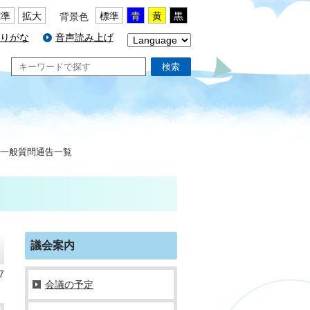
標準
拡大
標準
青
黄
黒
背景色
りがな
音声読み上げ
検索
 一般質問通告一覧
議会案内
7
会議の予定