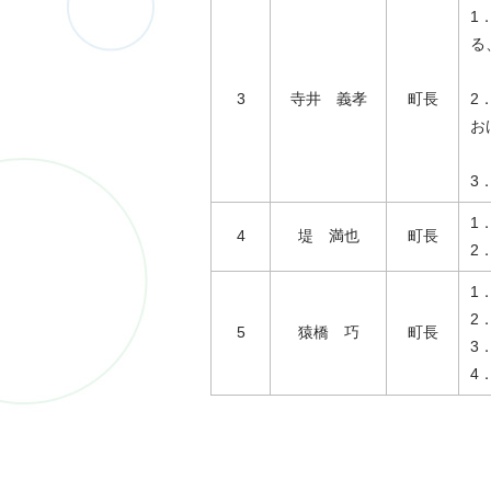
1
る
今
3
寺井 義孝
町長
2
お
事
3
1
4
堤 満也
町長
2
1
2
5
猿橋 巧
町長
3
4