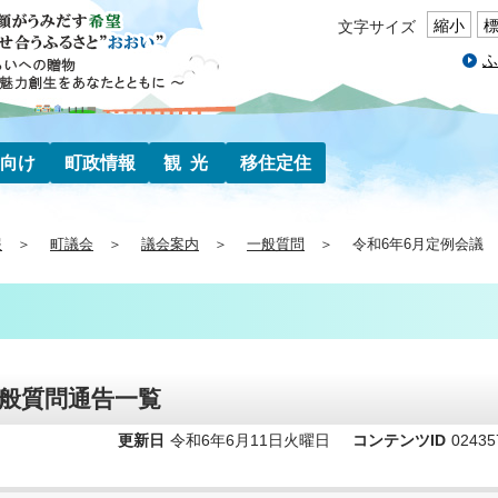
縮小
文字サイズ
ふ
向け
町政情報
観光
移住定住
報
町議会
議会案内
一般質問
令和6年6月定例会議
一般質問通告一覧
更新日
令和6年6月11日火曜日
コンテンツID
02435