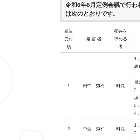
令和6年6月定例会議で行
は次のとおりです。
通告
答弁を
受付
発 言 者
求める
順
者
1
表
中
目
1
田中 秀樹
町長
2
項
3
4
1
2
中西 秀和
町長
2