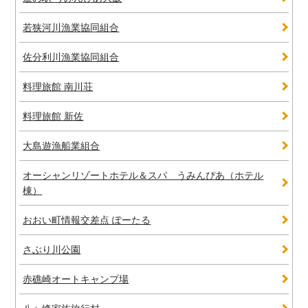
若狭河川漁業協同組合
佐分利川漁業協同組合
料理旅館 南川荘
料理旅館 新佐
大島遊漁船業組合
オーシャンリゾートホテル＆スパ うみんぴあ（ホテル
棟）
おおい町情報交差点 ぽーたる
さぶり川公園
赤礁崎オートキャンプ場