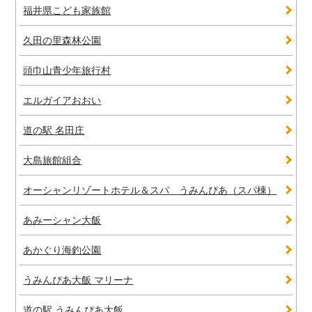
福井県こども家族館
久田の里森林公園
頭巾山青少年旅行村
エルガイアおおい
道の駅 名田庄
大島旅館組合
オーシャンリゾートホテル＆スパ うみんぴあ（スパ棟）
あみーシャン大飯
あかぐり海釣公園
うみんぴあ大飯 マリーナ
道の駅 うみんぴあ大飯