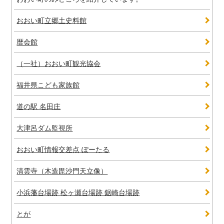
おおい町立郷土史料館
暦会館
（一社）おおい町観光協会
福井県こども家族館
道の駅 名田庄
大津呂ダム監視所
おおい町情報交差点 ぽーたる
清雲寺（木造毘沙門天立像）
小浜藩台場跡 松ヶ瀬台場跡 鋸崎台場跡
とが