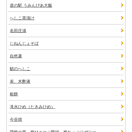
道の駅 うみんぴあ大飯
へしこ茶漬け
名田庄漬
じねんじょそば
自然薯
鯖のへしこ
炭、木酢液
栃餅
滝水ひめ（たきみひめ）
今谷焼
飛梅の里 梅ひとつぶ饅頭 梅たっぷりぜりー