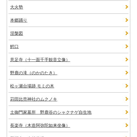
大火勢
本郷踊り
涅槃図
鰐口
意足寺（十一面千手観音立像）
野鹿の滝（のかのたき）
松ヶ瀬台場跡 モミの木
苅田比売神社のムクノキ
土御門家墓所 野鹿谷のシャクナゲ自生地
長楽寺（木造阿弥陀如来坐像）