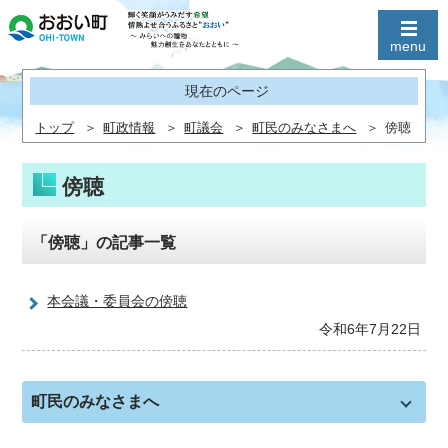
現在のページ
トップ
町政情報
町議会
町民のみなさまへ
傍聴
傍聴
「傍聴」の記事一覧
本会議・委員会の傍聴
令和6年7月22日
町民のみなさまへ