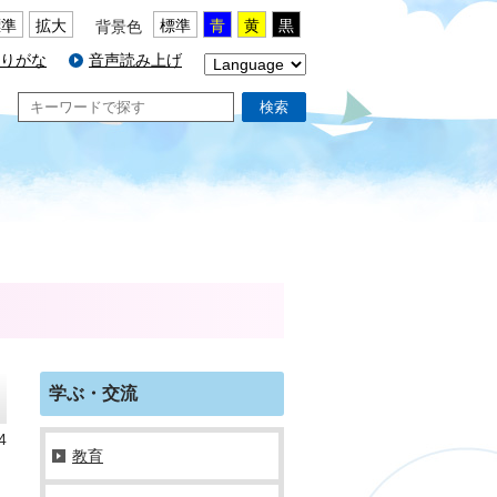
標準
拡大
標準
青
黄
黒
背景色
りがな
音声読み上げ
検索
学ぶ・交流
4
教育