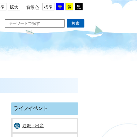
標準
拡大
標準
青
黄
黒
背景色
検索
ライフイベント
妊娠・出産