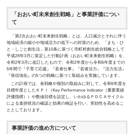
「おおい町未来創生戦略」と事業評価につい
て
「第2次おおい町未来創生戦略」とは、人口減少とそれに伴う
地域経済の縮小や地域活力の低下への対策のため、「まち・ひ
と・しごと創生法」第10条に基づく市町村創生総合戦略として
平成28年3月に策定した行動計画（おおい町未来創生戦略）を、
令和2年3月に改訂したもので、令和2年度から令和6年度までの
5年間で『子育て応援』『若者仕事』『若者活力』『活力生活』
『発信強化』の5つの戦略に基づく取組みを実施しています。
この計画では、各戦略や個別の取組みに対して、令和6年度を
目標年度としたＫＰＩ（Key Performance Indicator（重要業績
評価指標））や数値目標を設定し、いわゆるＰＤＣＡサイクル
による進捗状況の確認と効果の検証を行い、実効性を高めるこ
ととしております。
事業評価の進め方について