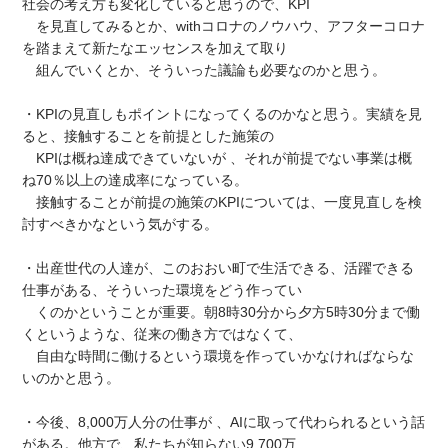
社会の考え方も変化していると思うので、KPI
を見直してみるとか、withコロナのノウハウ、アフターコロナ
を踏まえて新たなエッセンスを加えて取り
組んでいくとか、そういった議論も必要なのかと思う。
・KPIの見直しもポイントになってくるのかなと思う。実績を見
ると、接触することを前提とした施策の
KPIは概ね達成できていないが 、それが前提でない事業は概
ね70％以上の達成率になっている。
接触することが前提の施策のKPIについては、一度見直しを検
討すべきかなという気がする。
・出産世代の人達が、このおおい町で生活できる、活躍できる
仕事がある、そういった環境をどう作ってい
くのかということが重要。朝8時30分から夕方5時30分まで働
くというような、従来の働き方ではなくて、
自由な時間に働けるという環境を作っていかなければならな
いのかと思う。
・今後、8,000万人分の仕事が 、AIに取って代わられるという話
がある。他方で、私たちが知らない9,700万