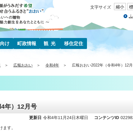
縮小
文字サイズ
ふ
向け
町政情報
観光
移住定住
報
広報おおい
令和4年
広報おおい2022年（令和4年）12
4年）12月号
更新日
令和4年11月24日木曜日
コンテンツID
02298
けます。