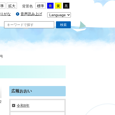
標準
拡大
標準
青
黄
黒
背景色
りがな
音声読み上げ
検索
月号
広報おおい
2
令和8年