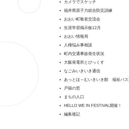
カメラでスケッチ
福井県原子力総合防災訓練
おおい町敬老交流会
生涯学習掲示板12月
おおい情報局
人権悩み事相談
町内交通事故発生状況
大飯発電所とぴっくす
なごみいきいき通信
あっとほ～むいきいき館 福祉バス
戸籍の窓
まちの人口
HELLO WE IN FESTIVAL開催！
編集後記