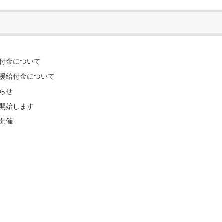
付金について
援給付金について
知らせ
開始します
り開催
！
た