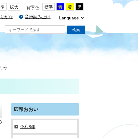
標準
拡大
標準
青
黄
黒
背景色
りがな
音声読み上げ
検索
7月号
広報おおい
3
令和8年