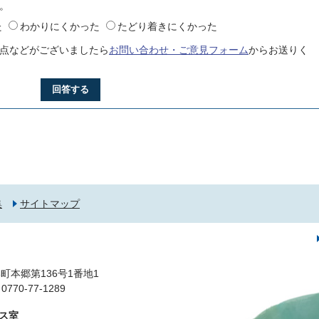
。
た
わかりにくかった
たどり着きにくかった
点などがございましたら
お問い合わせ・ご意見フォーム
からお送りく
回答する
集
サイトマップ
町本郷第136号1番地1
0-77-1289
ス室