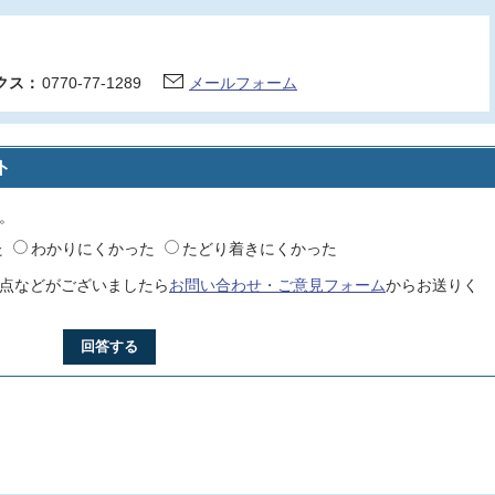
クス：
0770-77-1289
メールフォーム
ト
。
た
わかりにくかった
たどり着きにくかった
点などがございましたら
お問い合わせ・ご意見フォーム
からお送りく
回答する