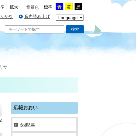
標準
拡大
標準
青
黄
黒
背景色
りがな
音声読み上げ
検索
5月号
広報おおい
2
令和8年