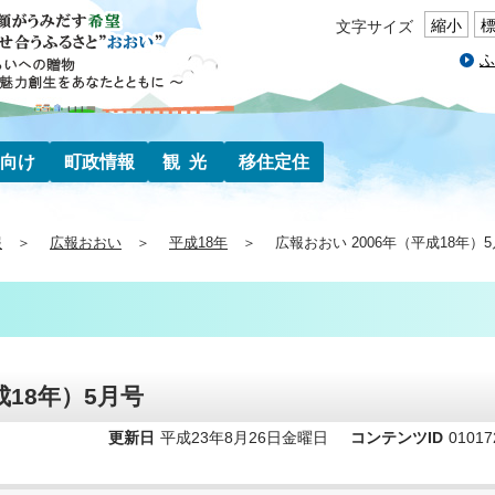
縮小
文字サイズ
ふ
向け
町政情報
観光
移住定住
報
広報おおい
平成18年
広報おおい 2006年（平成18年）
成18年）5月号
更新日
平成23年8月26日金曜日
コンテンツID
01017