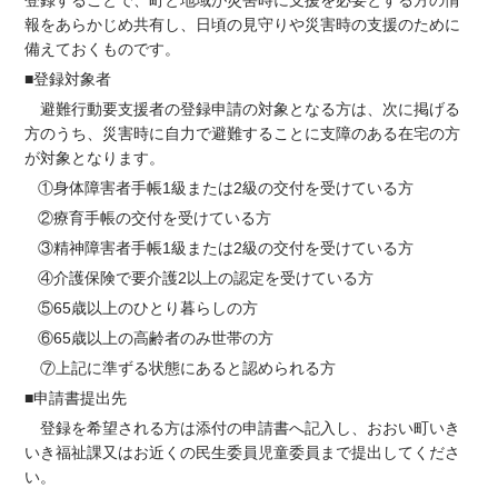
報をあらかじめ共有し、日頃の見守りや災害時の支援のために
備えておくものです。
■登録対象者
避難行動要支援者の登録申請の対象となる方は、次に掲げる
方のうち、災害時に自力で避難することに支障のある在宅の方
が対象となります。
①身体障害者手帳1級または2級の交付を受けている方
②療育手帳の交付を受けている方
③精神障害者手帳1級または2級の交付を受けている方
④介護保険で要介護2以上の認定を受けている方
⑤65歳以上のひとり暮らしの方
⑥65歳以上の高齢者のみ世帯の方
⑦上記に準ずる状態にあると認められる方
■申請書提出先
登録を希望される方は添付の申請書へ記入し、おおい町いき
いき福祉課又はお近くの民生委員児童委員まで提出してくださ
い。