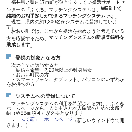
福井県と県内17市町が運営するふくい婚活サポートセ
WEB上で
ンターの「ふく恋」マッチングシステムは、
結婚のお相手探しができるマッチングシステム
です。
現在、県内の約1,300名がシステムに登録していま
す。
おおい町では、これから婚活を始めようと考えている
マッチングシステムの新規登録料を
方を応援するため、
助成します
。
登録の対象となる方
次の全てに該当する方
・結婚を希望する20歳以上の独身男女
・おおい町民の方
・スマートフォン、タブレット、パソコンのいずれか
をお持ちの方
システムへの登録について
マッチングシステムの利用を希望される方は、ふく恋
ホームページから、入会申込と本人確認のための来所予
約（WEB面談可）が必要となります。
「ふく恋」 ホームページ
・
（新しいウィンドウで開
きます。）