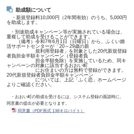
助成額について
・新規登録料10,000円（2年間有効）のうち、5,000円
を助成します。
・別途助成キャンペーン等が実施されている場合は、
重複して助成を受けることができます。
（備考）令和7年6月1日（日曜日）から、ふくい婚
活サポートセンターが「20～29歳の新
規利用登録者」を対象とした20代新規登録
者負担金半額キャンペーン（登録者負
担金半額免除）を実施しているため、同キ
ャンペーンの対象に該当するおおい町
にお住まいの方は無料で登録ができます。
20代新規登録者負担金半額キャンペーン
については、上記「ふく恋」ホームページ
よりご確認ください。
・おおい町の助成を受けるには、システム登録の面談時に、
同意書の提出が必要となります。
同意書（PDF形式 138キロバイト）