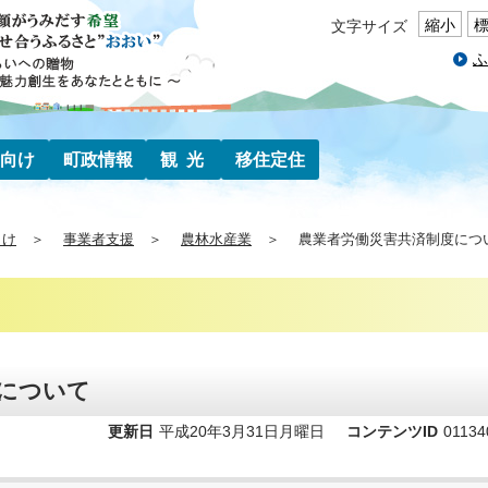
縮小
文字サイズ
ふ
向け
町政情報
観光
移住定住
向け
事業者支援
農林水産業
農業者労働災害共済制度につ
について
更新日
平成20年3月31日月曜日
コンテンツID
01134