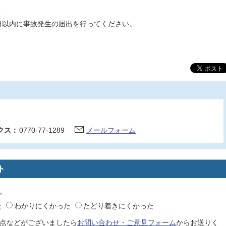
て
日以内に事故発生の届出を行ってください。
クス：
0770-77-1289
メールフォーム
ト
。
た
わかりにくかった
たどり着きにくかった
点などがございましたら
お問い合わせ・ご意見フォーム
からお送りく