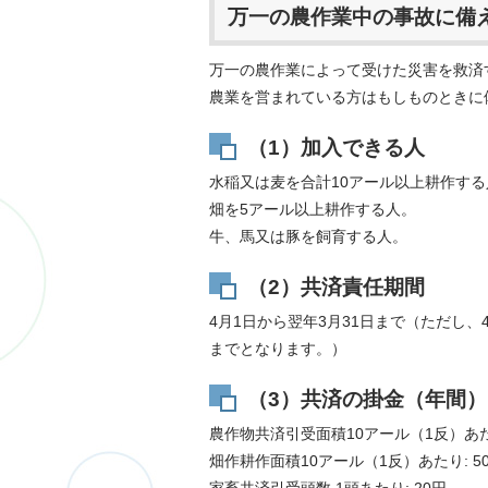
万一の農作業中の事故に備
万一の農作業によって受けた災害を救済
農業を営まれている方はもしものときに
（1）加入できる人
水稲又は麦を合計10アール以上耕作す
畑を5アール以上耕作する人。
牛、馬又は豚を飼育する人。
（2）共済責任期間
4月1日から翌年3月31日まで（ただし
までとなります。）
（3）共済の掛金（年間）
農作物共済引受面積10アール（1反）あた
畑作耕作面積10アール（1反）あたり: 5
家畜共済引受頭数 1頭あたり: 20円