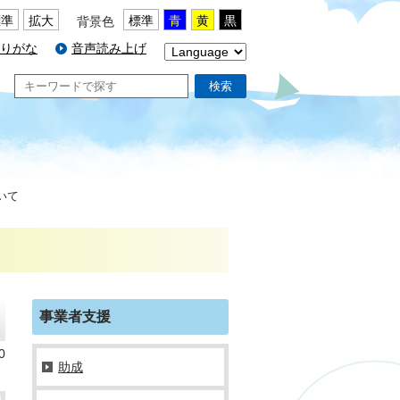
標準
拡大
標準
青
黄
黒
背景色
りがな
音声読み上げ
検索
いて
事業者支援
0
助成