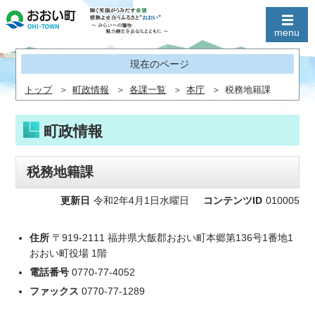
現在のページ
トップ
町政情報
各課一覧
本庁
税務地籍課
町政情報
税務地籍課
更新日
令和2年4月1日水曜日
コンテンツID
010005
住所
〒919-2111 福井県大飯郡おおい町本郷第136号1番地1
おおい町役場 1階
電話番号
0770-77-4052
ファックス
0770-77-1289