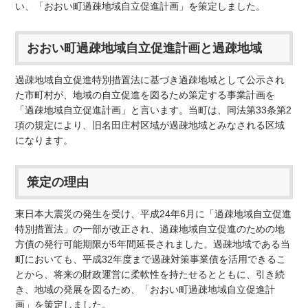
い、「おおい町過疎地域自立促進計画」を策定しました。
おおい町過疎地域自立促進計画と過疎地域
過疎地域自立促進特別措置法に基づき過疎地域として公示され
た市町村が、地域の自立促進を図るため策定する事業計画を
「過疎地域自立促進計画」と言います。当町は、同法第33条第2
項の規定により、旧名田庄村区域が過疎地域とみなされる区域
になります。
策定の理由
東日本大震災の発生を受け、平成24年6月に「過疎地域自立促進
特別措置法」の一部が改正され、過疎地域自立促進のための地
方債の発行可能期限が5年間延長されました。過疎地域である当
町においても、平成32年度まで過疎対策事業債を活用できるこ
とから、将来の財政運営に柔軟性を持たせるとともに、引き続
き、地域の発展を図るため、「おおい町過疎地域自立促進計
画」を策定しました。