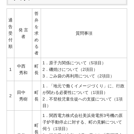
答
通
弁
告
を
発 言
受
求
質問事項
者
付
め
順
る
者
1．原子力関係について（5項目）
中西
町
1
2．磯焼けについて（2項目）
秀和
長
3．ごみ袋の再利用について（2項目）
1．「地元で働くイメージづくり」に、行政
田中
町
が関わる必要性について（1項目）
2
秀樹
長
2．不登校児童生徒への支援について（1項
目）
1．関西電力株式会社美浜発電所3号機の原
子炉手動停止に対する、町の見解について
町
伺う（1項目）
長