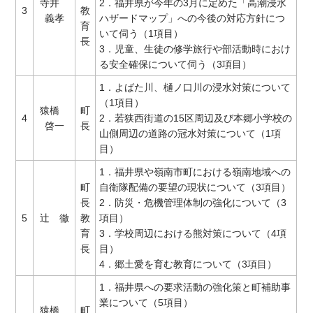
寺井
2．福井県が今年の3月に定めた「高潮浸水
3
教
義孝
ハザードマップ」への今後の対応方針につ
育
いて伺う（1項目）
長
3．児童、生徒の修学旅行や部活動時におけ
る安全確保について伺う（3項目）
1．よばた川、樋ノ口川の浸水対策について
（1項目）
猿橋
町
4
2．若狭西街道の15区周辺及び本郷小学校の
啓一
長
山側周辺の道路の冠水対策について（1項
目）
1．福井県や嶺南市町における嶺南地域への
町
自衛隊配備の要望の現状について（3項目）
長
2．防災・危機管理体制の強化について（3
5
辻 徹
教
項目）
育
3．学校周辺における熊対策について（4項
長
目）
4．郷土愛を育む教育について（3項目）
1．福井県への要求活動の強化策と町補助事
業について（5項目）
猿橋
町