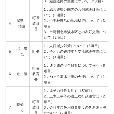
3．避難道路の整備について（2項目）
1．総合運動公園内の合宿施設計画につ
いて（3項目）
町長
屋敷
2．中学校部活の地域移行について（3
4
教育
浩道
項目）
長
3．台湾新北市淡水区との友好交流につ
いて（3項目）
1．人口減少対策について（3項目）
堤 満
5
町長
2．子どもの遊び場と交流施設整備につ
也
いて（1項目）
1．通学路の安全対策について伺う（6
町長
項目）
6
辻 徹
教育
2．袖ヶ浜海水浴場の今後について（1
長
項目）
1．原子力行政を糺す（3項目）
2．土木工事等の適正な行政運営は（2
町長
項目）
猿橋
7
教育
3．会計年度任用職員制度の処遇改善等
巧
長
について（2項目）