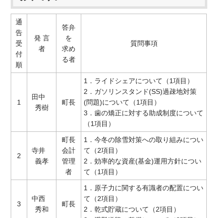
通
答弁
告
発 言
を
受
質問事項
者
求め
付
る者
順
1．ライドシェアについて（1項目）
2．ガソリンスタンド(SS)過疎地対策
田中
1
町長
(問題)について（1項目）
秀樹
3．歯の矯正に対する助成制度について
（1項目）
町長
1．今冬の除雪対策への取り組みについ
寺井
会計
て（2項目）
2
義孝
管理
2．効率的な資産(基金)運用方針につい
者
て（1項目）
1．原子力に関する有識者の配置につい
中西
て（2項目）
3
町長
秀和
2．乾式貯蔵について（2項目）