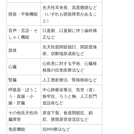
先天性耳奇形、高度難聴など
聴覚・平衡機能
（いずれも聴覚障害があるこ
と）
音声・言語・そ
口蓋裂、口蓋裂に伴う歯科矯
しゃく機能
正など
先天性股関節脱臼、関節置換
肢体
術、切断端形成術など
心疾患に対する手術、心臓移
心臓
植後の抗免疫療法など
腎臓
人工透析療法、腎移植術など
呼吸器・ぼうこ
中心静脈栄養法、気管（道）
う・直腸・小
狭窄症、ろうと胸、人工肛門
腸・肝臓
造設術など
その他先天性内
尿道下裂、食道閉鎖症、鎖
臓障害
肛、膀胱尿管逆流症など
免疫機能
抗HIV療法など