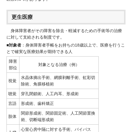
更生医療
身体障害者がその障害を除去・軽減するための手術等の治療
に対して支給される制度です。
■対象者
：身体障害者手帳をお持ちの18歳以上で、医療を行うこ
とで確実な医療効果が期待できる人
障害
対象となる治療（例）
部位
水晶体摘出手術、網膜剥離手術、虹彩切
視覚
除術、角膜移植術
聴覚
穿孔閉鎖術、人工内耳、形成術
言語
形成術、歯科矯正
関節形成術、関節固定術、人工関節置換
肢体
術、切断端形成術
心室心房中隔に対する手術、バイパス