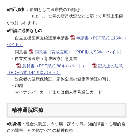
■自己負担
：原則として医療費の1割負担。
ただし、世帯の所得状況などに応じて月額上限額
が設けられます。
■申請に必要なもの
・自立支援医療支給認定申請書
申請書（PDF形式 115キロ
バイト）
・同意書
同意書（育成医療）（PDF形式 55キロバイト）
・自立支援医療（育成医療）意見書
意見書（PDF形式 88キロバイト）
記入上の注意
（PDF形式 144キロバイト）
・対象者の健康保険証、家族全員の健康保険証の写し
・印鑑
・マイナンバーカードまたは個人番号通知カード
精神通院医療
■対象者
：統合失調症、うつ病・躁うつ病、知的障害・心理的発
達の障害、その他すべての精神疾患