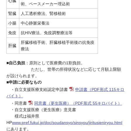
心臓
術、ペースメーカー埋込術
腎臓
人工透析療法、腎移植術
小腸
中心静脈栄養法
免疫
抗HIV療法、免疫調整療法等
肝臓移植手術、肝臓移植手術後の抗免疫
肝臓
療法
■自己負担
：原則として医療費の1割負担。
ただし、世帯の所得状況などに応じて月額上限額
が設けられます。
■申請に必要なもの
・自立支援医療支給認定申請書
申請書（PDF形式 115キロ
バイト）
・同意書
同意書（更生医療）（PDF形式 55キロバイト）
・自立支援医療（更生医療）意見書
様式は福井県
HP
www.pref.fukui.jp/doc/soudansyo/sinsyou/jiritusieniryou.html
にあります。