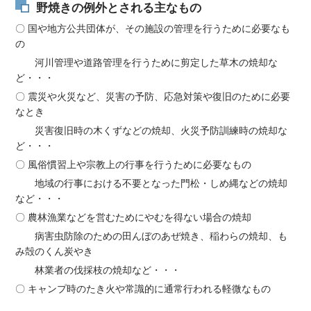
野焼きの例外とされる主なも
の
〇 国や地方公共団体が、その施設の管理を行うために必要なも
の
河川管理や道路管理を行うために剪定した草木の焼却な
ど・・・
〇 震災や火災など、災害の予防、応急対策や復旧のために必要
なとき
災害復旧時の木くずなどの焼却、火災予防訓練時の焼却な
ど・・・
〇 風俗慣習上や宗教上の行事を行うために必要なもの
地域の行事における不要となった門松・しめ縄などの焼却
など・・・
〇 農林漁業などを営むためにやむを得ない場合の焼却
病害虫防除のための田んぼのあぜ焼き、稲わらの焼却、も
み殻のくん炭やき
林業者の伐採枝の焼却など・・・
〇 キャンプ時のたき火や常識的に通常行われる軽微なもの