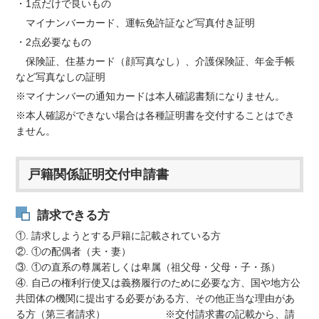
・1点だけで良いもの
マイナンバーカード、運転免許証など写真付き証明
・2点必要なもの
保険証、住基カード（顔写真なし）、介護保険証、年金手帳
など写真なしの証明
※マイナンバーの通知カードは本人確認書類になりません。
※本人確認ができない場合は各種証明書を交付することはでき
ません。
戸籍関係証明交付申請書
請求できる方
①. 請求しようとする戸籍に記載されている方
②. ①の配偶者（夫・妻）
③. ①の直系の尊属若しくは卑属（祖父母・父母・子・孫）
④. 自己の権利行使又は義務履行のために必要な方、国や地方公
共団体の機関に提出する必要がある方、その他正当な理由があ
る方（第三者請求） ※交付請求書の記載から、請