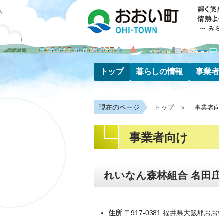
トップ
暮らしの情報
事業者
現在のページ
トップ
事業者
事業者向け
れいなん森林組合 名田
住所
〒917-0381 福井県大飯郡おお