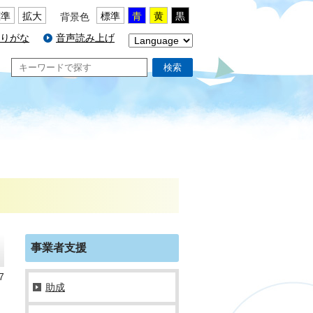
標準
拡大
標準
青
黄
黒
背景色
りがな
音声読み上げ
検索
事業者支援
7
助成