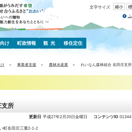
縮小
文字サイズ
ふ
向け
町政情報
観光
移住定住
向け
事業者支援
農林水産業
れいなん森林組合 名田庄支所
庄支所
更新日
平成27年2月20日金曜日
コンテンツID
01344
い町名田庄三重2-1-2