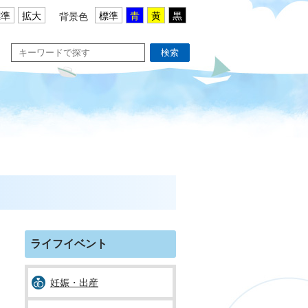
標準
拡大
標準
青
黄
黒
背景色
検索
ライフイベント
妊娠・出産