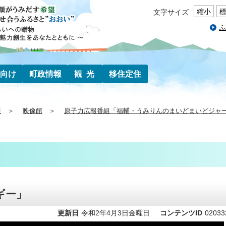
縮小
文字サイズ
ふ
向け
町政情報
観光
移住定住
報
映像館
原子力広報番組「福輔・うみりんのまいどまいどジャ
ギー」
更新日
令和2年4月3日金曜日
コンテンツID
02033