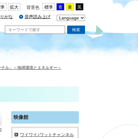
標準
拡大
標準
青
黄
黒
背景色
りがな
音声読み上げ
検索
ーナル」～地球環境とエネルギー～
映像館
2
ワイワイ♪ワットチャンネル