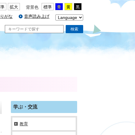
標準
拡大
標準
青
黄
黒
背景色
りがな
音声読み上げ
検索
学ぶ・交流
教育