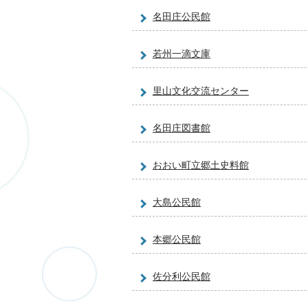
名田庄公民館
若州一滴文庫
里山文化交流センター
名田庄図書館
おおい町立郷土史料館
大島公民館
本郷公民館
佐分利公民館