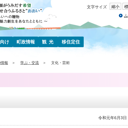
縮小
文字サイズ
ふ
向け
町政情報
観光
移住定住
の情報
学ぶ・交流
文化・芸術
令和元年6月3日