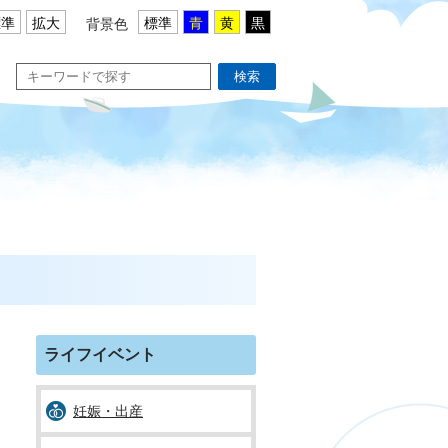
標準
拡大
標準
青
黄
黒
背景色
検索
ライフイベント
妊娠・出産