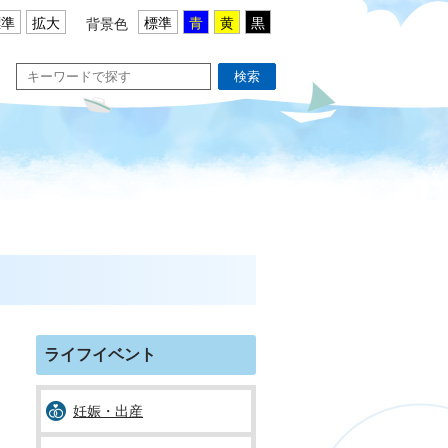
標準
拡大
標準
青
黄
黒
背景色
検索
ライフイベント
妊娠・出産