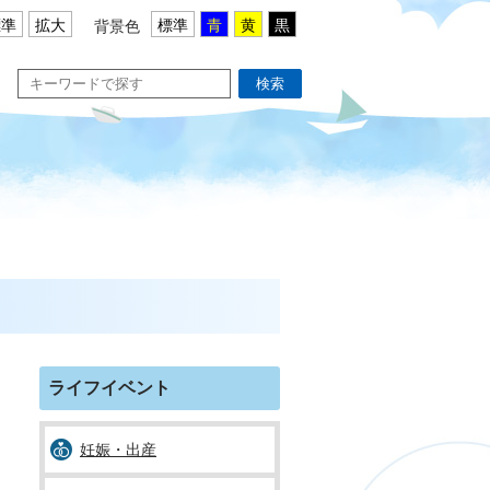
標準
拡大
標準
青
黄
黒
背景色
検索
ライフイベント
妊娠・出産