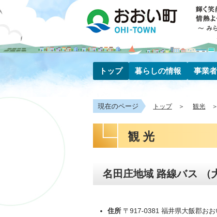
トップ
暮らしの情報
事業者
現在のページ
トップ
観光
観光
名田庄地域 路線バス （
住所
〒917-0381 福井県大飯郡おお