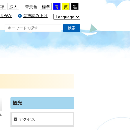
標準
拡大
標準
青
黄
黒
背景色
りがな
音声読み上げ
検索
観光
4
アクセス