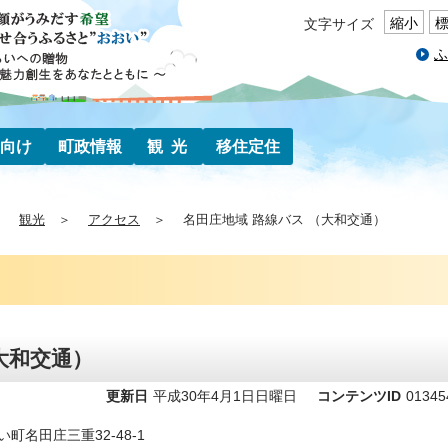
縮小
文字サイズ
ふ
向け
町政情報
観光
移住定住
観光
アクセス
名田庄地域 路線バス （大和交通）
大和交通）
更新日
平成30年4月1日日曜日
コンテンツID
01345
い町名田庄三重32-48-1