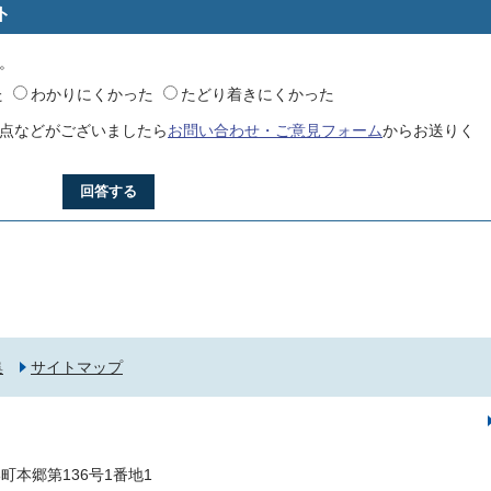
ト
。
た
わかりにくかった
たどり着きにくかった
点などがございましたら
お問い合わせ・ご意見フォーム
からお送りく
回答する
集
サイトマップ
町本郷第136号1番地1